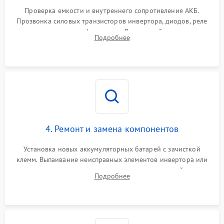
1000 ₽
Подробнее →
от перегрузок
Проверка емкости и внутреннего сопротивления АКБ.
Прозвонка силовых транзисторов инвертора, диодов, реле
Неисправность системы
переключения и трансформатора. Визуальный поиск вздутых
Подробнее
защиты от короткого
1500 ₽
Подробнее →
конденсаторов и прогаров на печатной плате.
замыкания
Повреждение системы
1000 ₽
Подробнее →
защиты от перегрева
Неисправность системы
защиты от
1500 ₽
Подробнее →
перенапряжения
4. Ремонт и замена компонентов
Установка новых аккумуляторных батарей с зачисткой
клемм. Выпаивание неисправных элементов инвертора или
цепи зарядки и монтаж новых радиодеталей.
Подробнее
Восстановление поврежденных токоведущих дорожек и
замена реле.