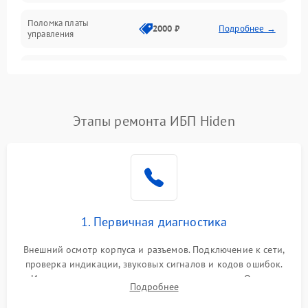
Поломка платы
Механика
2000 ₽
Подробнее →
управления
Неисправность
3000 ₽
Подробнее →
трансформатора
Повреждение
Этапы ремонта ИБП Hiden
500 ₽
Подробнее →
конденсаторов
Поломка предохранителя
100 ₽
Подробнее →
Неисправность системы
1000 ₽
Подробнее →
охлаждения
1. Первичная диагностика
Неисправность
500 ₽
Подробнее →
Внешний осмотр корпуса и разъемов. Подключение к сети,
индикаторов
проверка индикации, звуковых сигналов и кодов ошибок.
Измерение входного и выходного напряжения. Оценка
Поломка фильтров
Подробнее
1000 ₽
Подробнее →
реакции ИБП на отключение основного питания без
(EMI/EMC)
нагрузки.