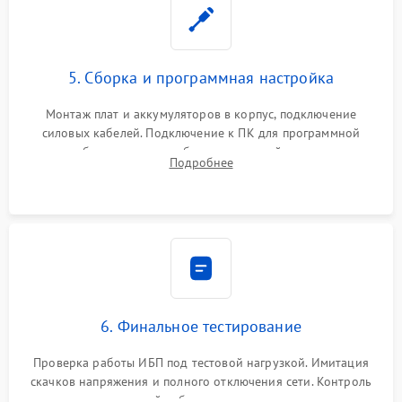
5. Сборка и программная настройка
Монтаж плат и аккумуляторов в корпус, подключение
силовых кабелей. Подключение к ПК для программной
калибровки констант батареи, настройки порогов
Подробнее
срабатывания AVR и сброса счетчиков старения АКБ.
6. Финальное тестирование
Проверка работы ИБП под тестовой нагрузкой. Имитация
скачков напряжения и полного отключения сети. Контроль
времени автономной работы, температурного режима и