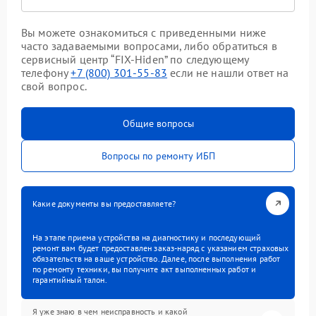
Вы можете ознакомиться с приведенными ниже
часто задаваемыми вопросами, либо обратиться в
сервисный центр “FIX-Hiden” по следующему
телефону
+7 (800) 301-55-83
если не нашли ответ на
свой вопрос.
Общие вопросы
Вопросы по ремонту ИБП
Какие документы вы предоставляете?
На этапе приема устройства на диагностику и последующий
ремонт вам будет предоставлен заказ-наряд с указанием страховых
обязательств на ваше устройство. Далее, после выполнения работ
по ремонту техники, вы получите акт выполненных работ и
гарантийный талон.
Я уже знаю в чем неисправность и какой