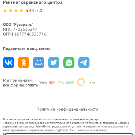
Рейтинг сервисного центра
4.9-5.0
ООО "Русервис"
ИНН 7702633247
ОГРН 1077746335776
Поделиться в соц. сетях:
Мы принимаем
все формы оплаты
Политика конфиденциальности
Вся информация на сайте носит исключительно справочный характер.
Товарные знаки используются исключительно для описания устройств, в отношении которых
сервисные центры mgt.hiden-fix.ru предоставляют услуги по ремонту. Услуги оказываются в
неавторизованных сервисных центрах mgt.hiden-fix.ru, которые не связаны с
правообладателями товарных знаков или их официальными представителями.