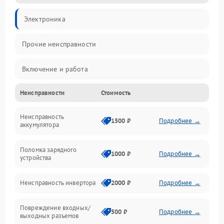
Электроника
Прочие неисправности
Включение и работа
Неисправности
Стоимость
Работа с нагрузкой
Неисправность
Звук и индикация
1500 ₽
Подробнее →
аккумулятора
Питание и режимы
Поломка зарядного
1000 ₽
Подробнее →
устройства
Интерфейсы и связь
Неисправность инвертора
2000 ₽
Подробнее →
Температура и эксплуатация
Повреждение входных/
500 ₽
Подробнее →
выходных разъемов
Механические повреждения