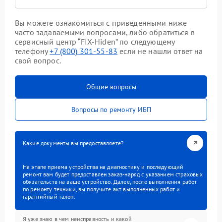
Вы можете ознакомиться с приведенными ниже
часто задаваемыми вопросами, либо обратиться в
сервисный центр “FIX-Hiden” по следующему
телефону
+7 (800) 301-55-83
если не нашли ответ на
свой вопрос.
Общие вопросы
Вопросы по ремонту ИБП
Какие документы вы предоставляете?
На этапе приема устройства на диагностику и последующий
ремонт вам будет предоставлен заказ-наряд с указанием страховых
обязательств на ваше устройство. Далее, после выполнения работ
по ремонту техники, вы получите акт выполненных работ и
гарантийный талон.
Я уже знаю в чем неисправность и какой