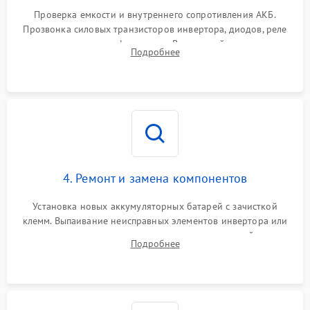
1000 ₽
Подробнее →
от перегрузок
Проверка емкости и внутреннего сопротивления АКБ.
Прозвонка силовых транзисторов инвертора, диодов, реле
Неисправность системы
переключения и трансформатора. Визуальный поиск вздутых
Подробнее
защиты от короткого
1500 ₽
Подробнее →
конденсаторов и прогаров на печатной плате.
замыкания
Повреждение системы
1000 ₽
Подробнее →
защиты от перегрева
Неисправность системы
защиты от
1500 ₽
Подробнее →
перенапряжения
4. Ремонт и замена компонентов
Установка новых аккумуляторных батарей с зачисткой
клемм. Выпаивание неисправных элементов инвертора или
цепи зарядки и монтаж новых радиодеталей.
Подробнее
Восстановление поврежденных токоведущих дорожек и
замена реле.