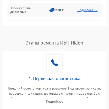
Поломка платы
Механика
2000 ₽
Подробнее →
управления
Неисправность
3000 ₽
Подробнее →
трансформатора
Повреждение
Этапы ремонта ИБП Hiden
500 ₽
Подробнее →
конденсаторов
Поломка предохранителя
100 ₽
Подробнее →
Неисправность системы
1000 ₽
Подробнее →
охлаждения
1. Первичная диагностика
Неисправность
500 ₽
Подробнее →
Внешний осмотр корпуса и разъемов. Подключение к сети,
индикаторов
проверка индикации, звуковых сигналов и кодов ошибок.
Измерение входного и выходного напряжения. Оценка
Поломка фильтров
Подробнее
1000 ₽
Подробнее →
реакции ИБП на отключение основного питания без
(EMI/EMC)
нагрузки.