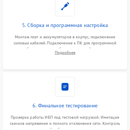
5. Сборка и программная настройка
Монтаж плат и аккумуляторов в корпус, подключение
силовых кабелей. Подключение к ПК для программной
калибровки констант батареи, настройки порогов
Подробнее
срабатывания AVR и сброса счетчиков старения АКБ.
6. Финальное тестирование
Проверка работы ИБП под тестовой нагрузкой. Имитация
скачков напряжения и полного отключения сети. Контроль
времени автономной работы, температурного режима и