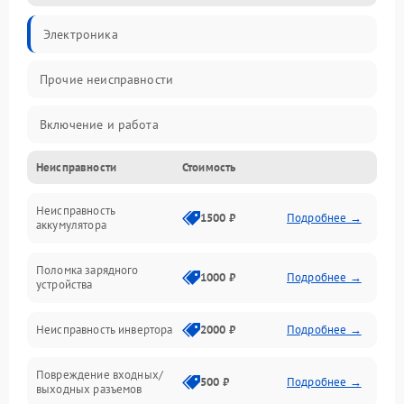
Электроника
Прочие неисправности
Включение и работа
Неисправности
Стоимость
Работа с нагрузкой
Неисправность
Звук и индикация
1500 ₽
Подробнее →
аккумулятора
Питание и режимы
Поломка зарядного
1000 ₽
Подробнее →
устройства
Интерфейсы и связь
Неисправность инвертора
2000 ₽
Подробнее →
Температура и эксплуатация
Повреждение входных/
500 ₽
Подробнее →
выходных разъемов
Механические повреждения