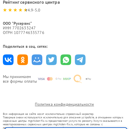
Рейтинг сервисного центра
4.9-5.0
ООО "Русервис"
ИНН 7702633247
ОГРН 1077746335776
Поделиться в соц. сетях:
Мы принимаем
все формы оплаты
Политика конфиденциальности
Вся информация на сайте носит исключительно справочный характер.
Товарные знаки используются исключительно для описания устройств, в отношении которых
сервисные центры mgt.hiden-fix.ru предоставляют услуги по ремонту. Услуги оказываются в
неавторизованных сервисных центрах mgt.hiden-fix.ru, которые не связаны с
правообладателями товарных знаков или их официальными представителями.