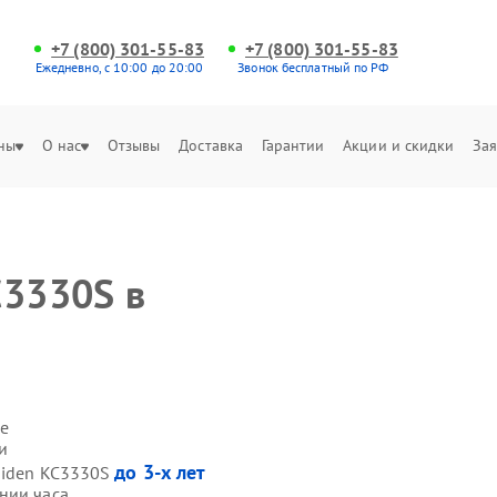
+7 (800) 301-55-83
+7 (800) 301-55-83
Ежедневно, с 10:00 до 20:00
Звонок бесплатный по РФ
ны
О нас
Отзывы
Доставка
Гарантии
Акции и скидки
Зая
C3330S в
е
и
до 3-х лет
Hiden KC3330S
нии часа