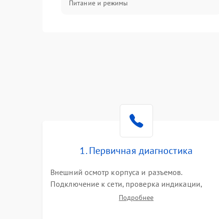
Питание и режимы
Интерфейсы и связь
Температура и эксплуатация
Механические повреждения
Механика
1. Первичная диагностика
Внешний осмотр корпуса и разъемов.
Подключение к сети, проверка индикации,
звуковых сигналов и кодов ошибок. Измерение
Подробнее
входного и выходного напряжения. Оценка