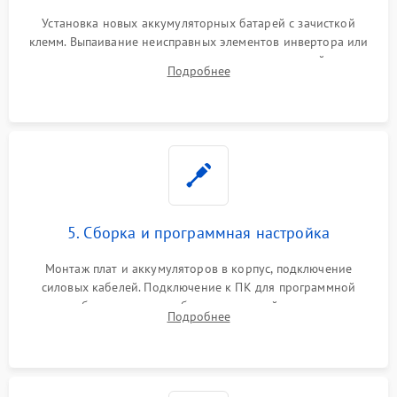
Установка новых аккумуляторных батарей с зачисткой
клемм. Выпаивание неисправных элементов инвертора или
цепи зарядки и монтаж новых радиодеталей.
Подробнее
Восстановление поврежденных токоведущих дорожек и
замена реле.
5. Сборка и программная настройка
Монтаж плат и аккумуляторов в корпус, подключение
силовых кабелей. Подключение к ПК для программной
калибровки констант батареи, настройки порогов
Подробнее
срабатывания AVR и сброса счетчиков старения АКБ.