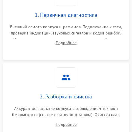
1. Первичная диагностика
Внешний осмотр корпуса и разъемов. Подключение к сети,
проверка индикации, звуковых сигналов и кодов ошибок.
Измерение входного и выходного напряжения. Оценка
Подробнее
реакции ИБП на отключение основного питания без
нагрузки.
2. Разборка и очистка
Аккуратное вскрытие корпуса с соблюдением техники
безопасности (снятие остаточного заряда). Очистка плат,
радиаторов и кулеров от пыли с помощью сжатого воздуха
Подробнее
и кистей для предотвращения перегрева и замыканий.