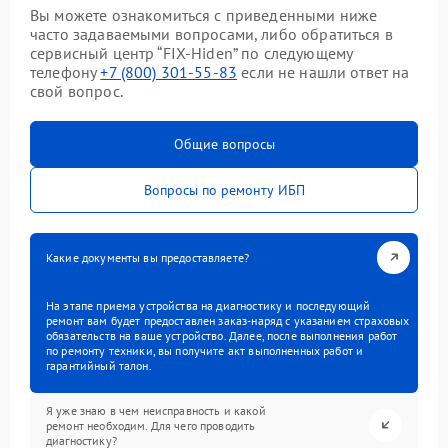
Вы можете ознакомиться с приведенными ниже
часто задаваемыми вопросами, либо обратиться в
сервисный центр “FIX-Hiden” по следующему
телефону
+7 (800) 301-55-83
если не нашли ответ на
свой вопрос.
Общие вопросы
Вопросы по ремонту ИБП
Какие документы вы предоставляете?
На этапе приема устройства на диагностику и последующий
ремонт вам будет предоставлен заказ-наряд с указанием страховых
обязательств на ваше устройство. Далее, после выполнения работ
по ремонту техники, вы получите акт выполненных работ и
гарантийный талон.
Я уже знаю в чем неисправность и какой
ремонт необходим. Для чего проводить
диагностику?