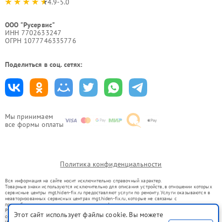
4.9-5.0
ООО "Русервис"
ИНН 7702633247
ОГРН 1077746335776
Поделиться в соц. сетях:
Мы принимаем
все формы оплаты
Политика конфиденциальности
Вся информация на сайте носит исключительно справочный характер.
Товарные знаки используются исключительно для описания устройств, в отношении которых
сервисные центры mgt.hiden-fix.ru предоставляют услуги по ремонту. Услуги оказываются в
неавторизованных сервисных центрах mgt.hiden-fix.ru, которые не связаны с
правообладателями товарных знаков или их официальными представителями.
Ремонт осуществляется для устройств, уже введенных в гражданский оборот в соответствии
Этот сайт использует файлы cookie. Вы можете
со статьей 1487 ГК РФ.