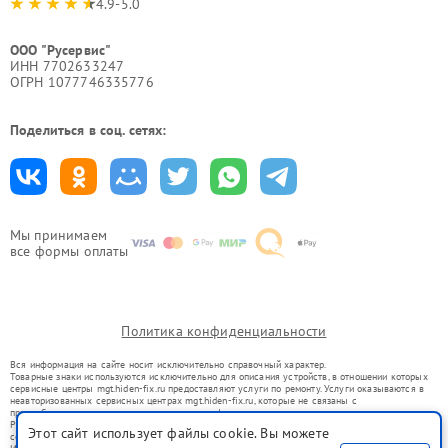
4.9-5.0
ООО "Русервис"
ИНН 7702633247
ОГРН 1077746335776
Поделиться в соц. сетях:
Мы принимаем
все формы оплаты
Политика конфиденциальности
Вся информация на сайте носит исключительно справочный характер.
Товарные знаки используются исключительно для описания устройств, в отношении которых
сервисные центры mgt.hiden-fix.ru предоставляют услуги по ремонту. Услуги оказываются в
неавторизованных сервисных центрах mgt.hiden-fix.ru, которые не связаны с
правообладателями товарных знаков или их официальными представителями.
Ремонт осуществляется для устройств, уже введенных в гражданский оборот в соответствии
Этот сайт использует файлы cookie. Вы можете
со статьей 1487 ГК РФ.