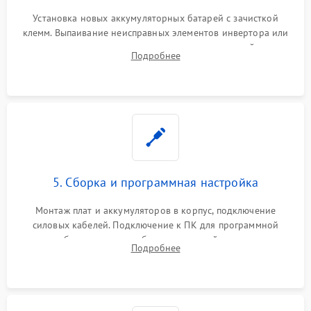
Установка новых аккумуляторных батарей с зачисткой
клемм. Выпаивание неисправных элементов инвертора или
цепи зарядки и монтаж новых радиодеталей.
Подробнее
Восстановление поврежденных токоведущих дорожек и
замена реле.
5. Сборка и программная настройка
Монтаж плат и аккумуляторов в корпус, подключение
силовых кабелей. Подключение к ПК для программной
калибровки констант батареи, настройки порогов
Подробнее
срабатывания AVR и сброса счетчиков старения АКБ.