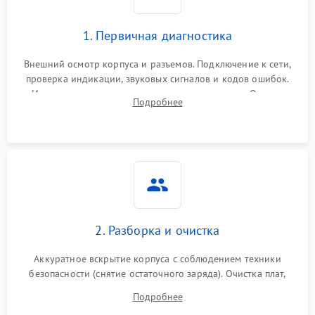
1. Первичная диагностика
Внешний осмотр корпуса и разъемов. Подключение к сети,
проверка индикации, звуковых сигналов и кодов ошибок.
Измерение входного и выходного напряжения. Оценка
Подробнее
реакции ИБП на отключение основного питания без
нагрузки.
2. Разборка и очистка
Аккуратное вскрытие корпуса с соблюдением техники
безопасности (снятие остаточного заряда). Очистка плат,
радиаторов и кулеров от пыли с помощью сжатого воздуха
Подробнее
и кистей для предотвращения перегрева и замыканий.