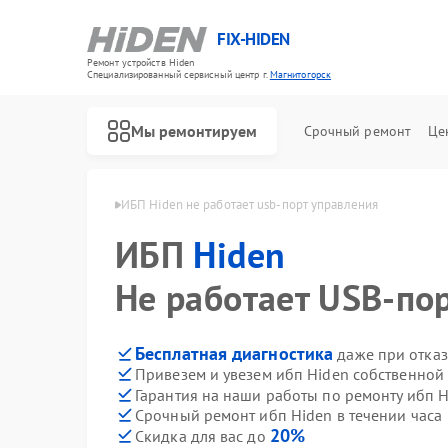
FIX-HIDEN
Ремонт устройств Hiden
Специализированный cервисный центр г.
Магнитогорск
Мы ремонтируем
Срочный ремонт
Це
den в Магнитогорске
ИБП Hiden не работает usb-порт управления
ИБП
Hiden
Не работает USB-по
Бесплатная диагностика
даже при отказ
Привезем и увезем ибп Hiden собственной
Гарантия на наши работы по ремонту ибп 
Срочный ремонт ибп Hiden в течении часа
20%
Скидка для вас до