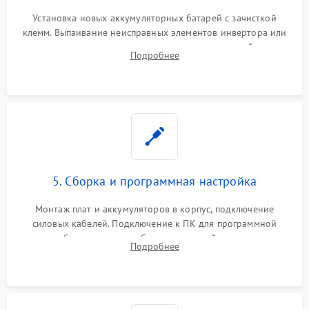
Установка новых аккумуляторных батарей с зачисткой
клемм. Выпаивание неисправных элементов инвертора или
цепи зарядки и монтаж новых радиодеталей.
Подробнее
Восстановление поврежденных токоведущих дорожек и
замена реле.
5. Сборка и программная настройка
Монтаж плат и аккумуляторов в корпус, подключение
силовых кабелей. Подключение к ПК для программной
калибровки констант батареи, настройки порогов
Подробнее
срабатывания AVR и сброса счетчиков старения АКБ.