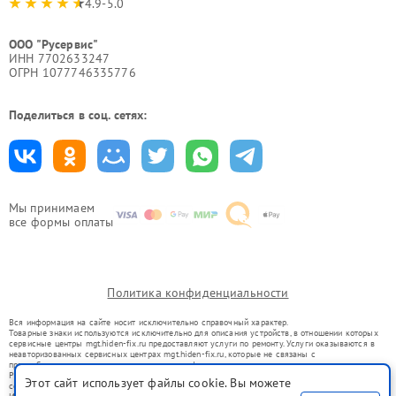
4.9-5.0
ООО "Русервис"
ИНН 7702633247
ОГРН 1077746335776
Поделиться в соц. сетях:
Мы принимаем
все формы оплаты
Политика конфиденциальности
Вся информация на сайте носит исключительно справочный характер.
Товарные знаки используются исключительно для описания устройств, в отношении которых
сервисные центры mgt.hiden-fix.ru предоставляют услуги по ремонту. Услуги оказываются в
неавторизованных сервисных центрах mgt.hiden-fix.ru, которые не связаны с
правообладателями товарных знаков или их официальными представителями.
Ремонт осуществляется для устройств, уже введенных в гражданский оборот в соответствии
Этот сайт использует файлы cookie. Вы можете
со статьей 1487 ГК РФ.