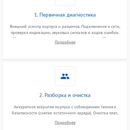
1. Первичная диагностика
Внешний осмотр корпуса и разъемов. Подключение к сети,
проверка индикации, звуковых сигналов и кодов ошибок.
Измерение входного и выходного напряжения. Оценка
Подробнее
реакции ИБП на отключение основного питания без
нагрузки.
2. Разборка и очистка
Аккуратное вскрытие корпуса с соблюдением техники
безопасности (снятие остаточного заряда). Очистка плат,
радиаторов и кулеров от пыли с помощью сжатого воздуха
Подробнее
и кистей для предотвращения перегрева и замыканий.