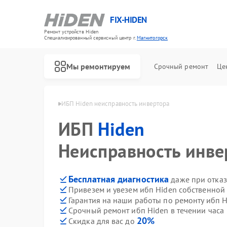
FIX-HIDEN
Ремонт устройств Hiden
Специализированный cервисный центр г.
Магнитогорск
Мы ремонтируем
Срочный ремонт
Це
den в Магнитогорске
ИБП Hiden неисправность инвертора
ИБП
Hiden
Неисправность инве
Бесплатная диагностика
даже при отказ
Привезем и увезем ибп Hiden собственной
Гарантия на наши работы по ремонту ибп 
Срочный ремонт ибп Hiden в течении часа
20%
Скидка для вас до