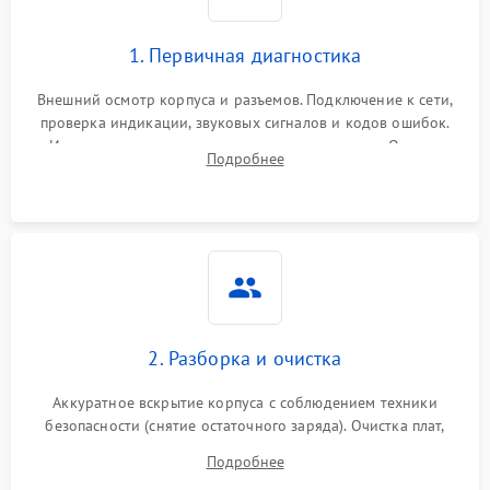
1. Первичная диагностика
Внешний осмотр корпуса и разъемов. Подключение к сети,
проверка индикации, звуковых сигналов и кодов ошибок.
Измерение входного и выходного напряжения. Оценка
Подробнее
реакции ИБП на отключение основного питания без
нагрузки.
2. Разборка и очистка
Аккуратное вскрытие корпуса с соблюдением техники
безопасности (снятие остаточного заряда). Очистка плат,
радиаторов и кулеров от пыли с помощью сжатого воздуха
Подробнее
и кистей для предотвращения перегрева и замыканий.