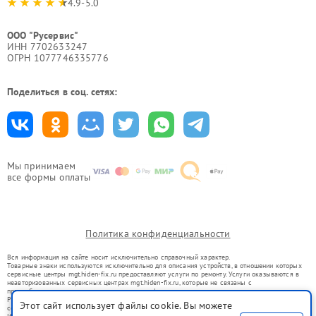
4.9-5.0
ООО "Русервис"
ИНН 7702633247
ОГРН 1077746335776
Поделиться в соц. сетях:
Мы принимаем
все формы оплаты
Политика конфиденциальности
Вся информация на сайте носит исключительно справочный характер.
Товарные знаки используются исключительно для описания устройств, в отношении которых
сервисные центры mgt.hiden-fix.ru предоставляют услуги по ремонту. Услуги оказываются в
неавторизованных сервисных центрах mgt.hiden-fix.ru, которые не связаны с
правообладателями товарных знаков или их официальными представителями.
Ремонт осуществляется для устройств, уже введенных в гражданский оборот в соответствии
Этот сайт использует файлы cookie. Вы можете
со статьей 1487 ГК РФ.