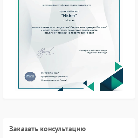
способен выполнять ключевую задачу —
обеспечивать резервное электроснабжение.
Эксплуатация оборудования с дефектом схемы
зарядки повышает риск внезапной потери питания
подключенной техники.
Методы выявления проблемы
Считывают параметры зарядного тока и
напряжения с панели управления.
Оценивают состояние аккумулятора и его реакцию
на зарядный контур.
Тестируют схему выпрямителя при разных уровнях
нагрузки.
Фиксируют отклонения в работе контроллера
заряда.
Сервис Hiden применяет специализированные
измерительные приборы, позволяющие точно
локализовать участок сбоя. Такой подход помогает
избежать избыточных замен компонентов и
сократить продолжительность работ.
Заказать консультацию
Сервисный центр Hiden располагает необходимым
оборудованием для комплексной оценки состояния