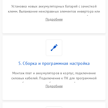
Установка новых аккумуляторных батарей с зачисткой
клемм. Выпаивание неисправных элементов инвертора или
цепи зарядки и монтаж новых радиодеталей.
Подробнее
Восстановление поврежденных токоведущих дорожек и
замена реле.
5. Сборка и программная настройка
Монтаж плат и аккумуляторов в корпус, подключение
силовых кабелей. Подключение к ПК для программной
калибровки констант батареи, настройки порогов
Подробнее
срабатывания AVR и сброса счетчиков старения АКБ.