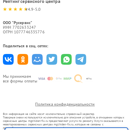
Рейтинг сервисного центра
4.9-5.0
ООО "Русервис"
ИНН 7702633247
ОГРН 1077746335776
Поделиться в соц. сетях:
Мы принимаем
все формы оплаты
Политика конфиденциальности
Вся информация на сайте носит исключительно справочный характер.
Товарные знаки используются исключительно для описания устройств, в отношении которых
сервисные центры mgt.hiden-fix.ru предоставляют услуги по ремонту. Услуги оказываются в
неавторизованных сервисных центрах mgt.hiden-fix.ru, которые не связаны с
правообладателями товарных знаков или их официальными представителями.