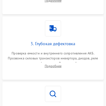
Подробнее
и кистей для предотвращения перегрева и замыканий.
3. Глубокая дефектовка
Проверка емкости и внутреннего сопротивления АКБ.
Прозвонка силовых транзисторов инвертора, диодов, реле
переключения и трансформатора. Визуальный поиск вздутых
Подробнее
конденсаторов и прогаров на печатной плате.