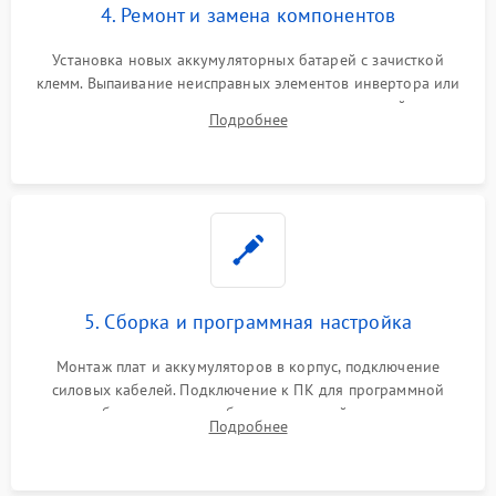
4. Ремонт и замена компонентов
Установка новых аккумуляторных батарей с зачисткой
клемм. Выпаивание неисправных элементов инвертора или
цепи зарядки и монтаж новых радиодеталей.
Подробнее
Восстановление поврежденных токоведущих дорожек и
замена реле.
5. Сборка и программная настройка
Монтаж плат и аккумуляторов в корпус, подключение
силовых кабелей. Подключение к ПК для программной
калибровки констант батареи, настройки порогов
Подробнее
срабатывания AVR и сброса счетчиков старения АКБ.