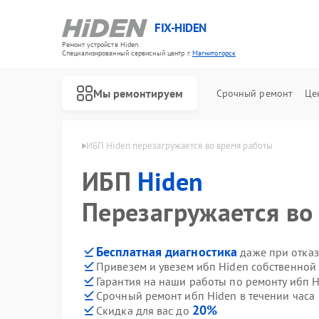
FIX-HIDEN
Ремонт устройств Hiden
Специализированный cервисный центр г.
Магнитогорск
Мы ремонтируем
Срочный ремонт
Це
den в Магнитогорске
ИБП Hiden перезагружается во время работы
ИБП
Hiden
Перезагружается во
Бесплатная диагностика
даже при отказ
Привезем и увезем ибп Hiden собственной
Гарантия на наши работы по ремонту ибп 
Срочный ремонт ибп Hiden в течении часа
20%
Скидка для вас до