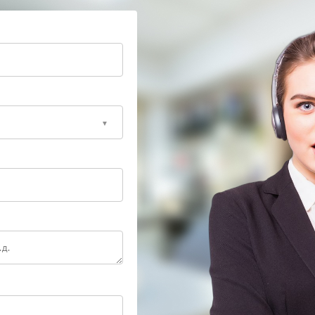
ми стендами, имитирующими реальные
зводят сценарии, провоцирующие рестарт, и
амены компонентов строго по регламенту:
 усугубить скрытые дефекты. Доверьте устранение
 предсказуемую работу ИБП и снизите риск