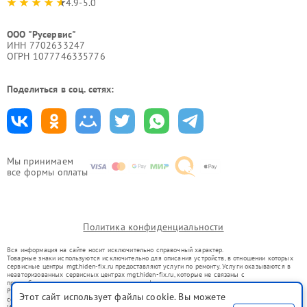
4.9-5.0
ООО "Русервис"
ИНН 7702633247
ОГРН 1077746335776
Поделиться в соц. сетях:
Мы принимаем
все формы оплаты
Политика конфиденциальности
Вся информация на сайте носит исключительно справочный характер.
Товарные знаки используются исключительно для описания устройств, в отношении которых
сервисные центры mgt.hiden-fix.ru предоставляют услуги по ремонту. Услуги оказываются в
неавторизованных сервисных центрах mgt.hiden-fix.ru, которые не связаны с
правообладателями товарных знаков или их официальными представителями.
Ремонт осуществляется для устройств, уже введенных в гражданский оборот в соответствии
Этот сайт использует файлы cookie. Вы можете
со статьей 1487 ГК РФ.