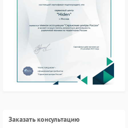
Отключите ИБП от сети и нагрузки — это исключит
риск нештатных ситуаций.
Не пытайтесь разбирать корпус самостоятельно:
внутренние цепи чувствительны к вмешательству.
Обратитесь в сервисный центр Hiden для
профессиональной оценки состояния устройства.
Ремонт Hiden выполняется с учетом заводских
спецификаций. Специалисты используют
оригинальные компоненты и методики,
позволяющие вернуть устройству рабочие
характеристики. Такой подход минимизирует
вероятность повторных сбоев и поддерживает
соответствие заявленным параметрам.
Доверьте восстановление ИБП опытным мастерам —
это оптимальный способ вернуть технике
надежность и предсказуемость в эксплуатации.
Свяжитесь с нами, чтобы согласовать удобное время
диагностики.
Заказать консультацию