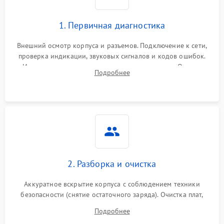
1. Первичная диагностика
Внешний осмотр корпуса и разъемов. Подключение к сети,
проверка индикации, звуковых сигналов и кодов ошибок.
Измерение входного и выходного напряжения. Оценка
Подробнее
реакции ИБП на отключение основного питания без
нагрузки.
2. Разборка и очистка
Аккуратное вскрытие корпуса с соблюдением техники
безопасности (снятие остаточного заряда). Очистка плат,
радиаторов и кулеров от пыли с помощью сжатого воздуха
Подробнее
и кистей для предотвращения перегрева и замыканий.