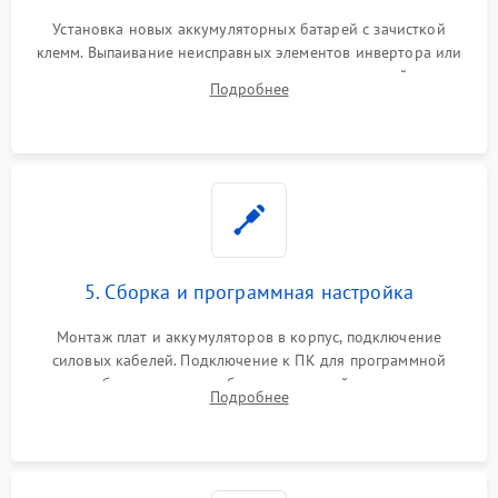
Установка новых аккумуляторных батарей с зачисткой
клемм. Выпаивание неисправных элементов инвертора или
цепи зарядки и монтаж новых радиодеталей.
Подробнее
Восстановление поврежденных токоведущих дорожек и
замена реле.
5. Сборка и программная настройка
Монтаж плат и аккумуляторов в корпус, подключение
силовых кабелей. Подключение к ПК для программной
калибровки констант батареи, настройки порогов
Подробнее
срабатывания AVR и сброса счетчиков старения АКБ.