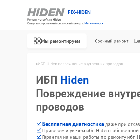
FIX-HIDEN
Ремонт устройств Hiden
Специализированный cервисный центр г.
Магнитогорск
Мы ремонтируем
Срочный ремонт
Це
den в Магнитогорске
ИБП Hiden повреждение внутренних проводов
ИБП
Hiden
Повреждение внутр
проводов
Бесплатная диагностика
даже при отказ
Привезем и увезем ибп Hiden собственной
Гарантия на наши работы по ремонту ибп 