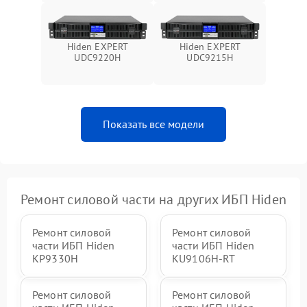
Поломка системы защиты
1000 ₽
Подробнее →
от перегрузок
Hiden EXPERT
Hiden EXPERT
UDC9220H
UDC9215H
Неисправность системы
защиты от короткого
1500 ₽
Подробнее →
замыкания
Показать все модели
Повреждение системы
1000 ₽
Подробнее →
защиты от перегрева
Неисправность системы
защиты от
1500 ₽
Подробнее →
перенапряжения
Ремонт силовой части на других ИБП Hiden
Ремонт силовой
Ремонт силовой
части ИБП Hiden
части ИБП Hiden
KP9330H
KU9106H-RT
Ремонт силовой
Ремонт силовой