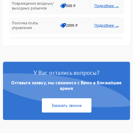
Повреждение входных/
500 ₽
Подробнее →
выходных разъемов
Механические повреждения
Поломка платы
Механика
2000 ₽
Подробнее →
управления
Неисправность
3000 ₽
Подробнее →
трансформатора
Повреждение
500 ₽
Подробнее →
конденсаторов
У Вас остались вопросы?
Поломка предохранителя
100 ₽
Подробнее →
Оставьте заявку, мы свяжемся с Вами в ближайшее
время
Неисправность системы
1000 ₽
Подробнее →
охлаждения
Заказать звонок
Неисправность
500 ₽
Подробнее →
индикаторов