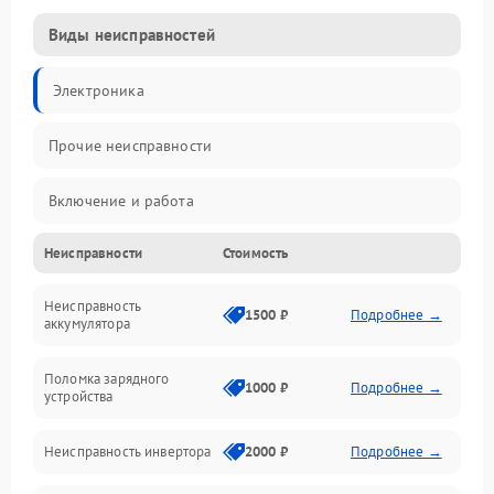
Виды неисправностей
Электроника
Прочие неисправности
Включение и работа
Неисправности
Стоимость
Работа с нагрузкой
Неисправность
Звук и индикация
1500 ₽
Подробнее →
аккумулятора
Питание и режимы
Поломка зарядного
1000 ₽
Подробнее →
устройства
Интерфейсы и связь
Неисправность инвертора
2000 ₽
Подробнее →
Температура и эксплуатация