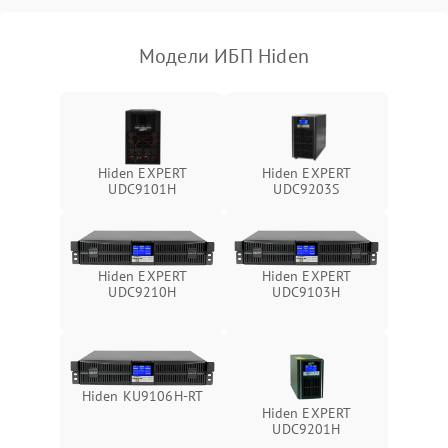
Поломка фильтров
1000 ₽
Подробнее →
(EMI/EMC)
Модели ИБП Hiden
Неисправность системы
1500 ₽
Подробнее →
защиты
Неисправность системы
2000 ₽
Подробнее →
стабилизации
Hiden EXPERT
Hiden EXPERT
UDC9101H
UDC9203S
Поломка системы
автоматического
1500 ₽
Подробнее →
переключения
Hiden EXPERT
Hiden EXPERT
Неисправность системы
UDC9210H
UDC9103H
1500 ₽
Подробнее →
мониторинга
Повреждение внутренних
500 ₽
Подробнее →
проводов
Hiden KU9106H-RT
Hiden EXPERT
Неисправность системы
UDC9201H
1500 ₽
Подробнее →
зарядки