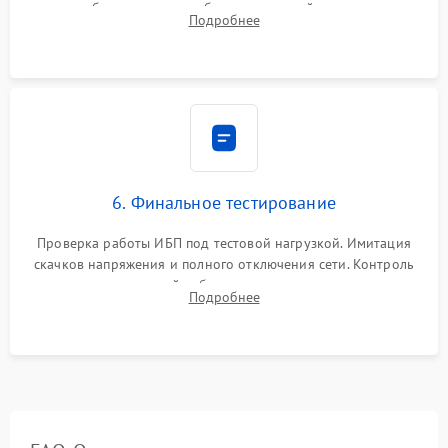
калибровки констант батареи, настройки порогов
Подробнее
срабатывания AVR и сброса счетчиков старения АКБ.
6. Финальное тестирование
Проверка работы ИБП под тестовой нагрузкой. Имитация
скачков напряжения и полного отключения сети. Контроль
времени автономной работы, температурного режима и
Подробнее
корректности формы выходного сигнала.