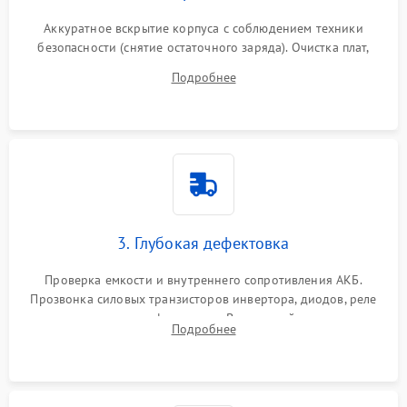
Аккуратное вскрытие корпуса с соблюдением техники
безопасности (снятие остаточного заряда). Очистка плат,
радиаторов и кулеров от пыли с помощью сжатого воздуха
Подробнее
и кистей для предотвращения перегрева и замыканий.
3. Глубокая дефектовка
Проверка емкости и внутреннего сопротивления АКБ.
Прозвонка силовых транзисторов инвертора, диодов, реле
переключения и трансформатора. Визуальный поиск вздутых
Подробнее
конденсаторов и прогаров на печатной плате.