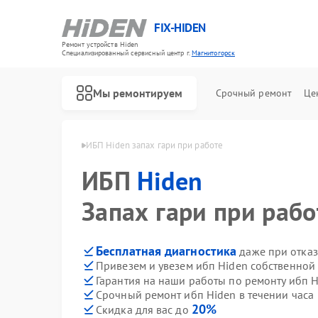
FIX-HIDEN
Ремонт устройств Hiden
Специализированный cервисный центр г.
Магнитогорск
Мы ремонтируем
Срочный ремонт
Це
den в Магнитогорске
ИБП Hiden запах гари при работе
ИБП
Hiden
Запах гари при рабо
Бесплатная диагностика
даже при отказ
Привезем и увезем ибп Hiden собственной
Гарантия на наши работы по ремонту ибп 
Срочный ремонт ибп Hiden в течении часа
20%
Скидка для вас до