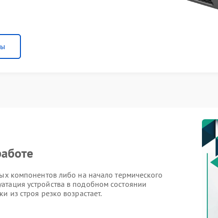
ны
работе
ных компонентов либо на начало термического
атация устройства в подобном состоянии
и из строя резко возрастает.
блемы