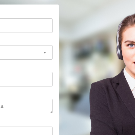
нных компонентов и проверкой балансировки
борудовании. Сервисный центр Hiden располагает
а звука и оценки его влияния на работоспособность
рмите заявку на диагностику — так вы
ните стабильность электропитания.