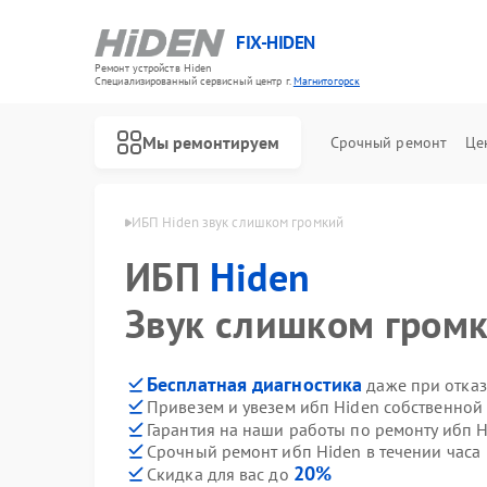
FIX-HIDEN
Ремонт устройств Hiden
Специализированный cервисный центр г.
Магнитогорск
Мы ремонтируем
Срочный ремонт
Це
den в Магнитогорске
ИБП Hiden звук слишком громкий
ИБП
Hiden
Звук слишком гром
Бесплатная диагностика
даже при отказ
Привезем и увезем ибп Hiden собственной
Гарантия на наши работы по ремонту ибп 
Срочный ремонт ибп Hiden в течении часа
20%
Скидка для вас до